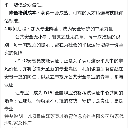
平，增强公众信任。
降低培训成本
：获得一套成熟、可靠的人才筛选与技能评
估标准。
4
即刻启程：加入专业阵营，成为安全守护的中坚力量
公共安全无小事，细微之处见真章。每一次准确的识
别，每一句规范的提示，都在为社会的平稳运行增添一份坚
实的保障。
JYPC
安检员技能认证，正是为了
认可这份平凡中的非
凡价值
，并将它提升至新的专业高度。我们诚邀所有奋战在
安检一线的同仁，以及立志投身公共安全事业的青年，参与
认证。
让专业，成为
JYPC
全国职业资格考试认证中心共同的
勋章；让规范，铸就坚不可摧的防线。守护，是责任，更是
专业。
特别说明：
此项目由
江苏英才教育信息咨询有限公司独家代
理
独家总推广