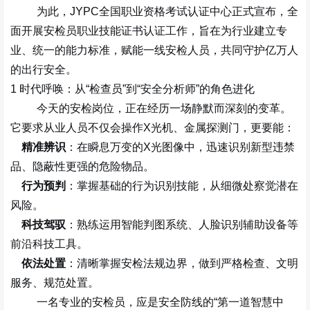
为此，
JYPC
全国职业资格考试认证中心正式宣布，全
面开展
安检员职业技能证书认证工作
，旨在为行业建立专
业、统一的能力标准，赋能一线安检人员，共同守护亿万人
的出行安全。
1
时代呼唤：从
“
检查员
”
到
“
安全分析师
”
的角色进化
今天的安检岗位，正在经历一场静默而深刻的变革。
它要求从业人员不仅会操作
X
光机、金属探测门，更要能：
精准辨识
：在瞬息万变的
X
光图像中，迅速识别新型违禁
品、隐蔽性更强的危险物品。
行为预判
：掌握基础的行为识别技能，从细微处察觉潜在
风险。
科技驾驭
：熟练运用智能判图系统、人脸识别辅助设备等
前沿科技工具。
依法处置
：清晰掌握安检法规边界，做到严格检查、文明
服务、规范处置。
一名专业的安检员，应是安全防线的
“
第一道智慧中