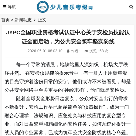
首页
>
新闻动态
正文
JYPC全国职业资格考试认证中心关于安检员技能认
证全面启动，为公共安全筑牢坚实防线
2026-06-01 08:03:10
作者 :
浏览 : 68 次
每一个寻常的清晨，地铁站里人流如织，机场大厅秩
序井然。
在安检仪规律的提示音中，有一群人正用鹰隼般
的目光守护着这份日常的安宁。他们或许不常被看见，却是
公共安全网络中至关重要的
“
神经末梢
”
，他们就是安检员。
随着全球安全形势日趋复杂，公众对安全出行的需求
不断提升，安检工作早已超越简单的
“
仪器操作
”
，成为一门
融合
心理学、法规知识、应急处突与科技应用的复合型专
业
。面对日益繁重和精细化的安检任务，如何系统化提升一
线人员的专业素养，已成为筑牢公共安全防线的核心命题。