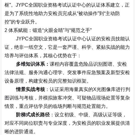
枢
”
。
JYPC
全国职业资格考试认证中心的认证体系建立，正
是为了系统性地助力安检员完成从
“
被动操作
”
到
“
主动防
控
”
的专业跃升。
2
体系赋能：锻造
“
火眼金睛
”
与
“
规范之手
”
JYPC
全国职业资格考试认证中心认证的安检员技能认
证，绝非一纸空文，它是一套严谨、科学、紧贴实战的能力
培养与评估体系，其核心优势在于：
多维知识体系
：
课程内容覆盖
危险品识别图谱、安检
法律法规、服务沟通心理学、突发事件应急预案及新型安检
设备原理
，构建安检员的完整知识框架。
情景实战考核
：认证采用海量真实的
X
光图像库进行判
图训练与考核，并模拟旅客冲突、可疑物品现场处置等复杂
情景，重点评估学员的
临场判断与规范处置能力
。
阶梯式成长路径
：设立初级、中级、高级认证等级，
对应不同岗位职责与专业深度，为安检员的职业发展提供清
晰的进阶通道。