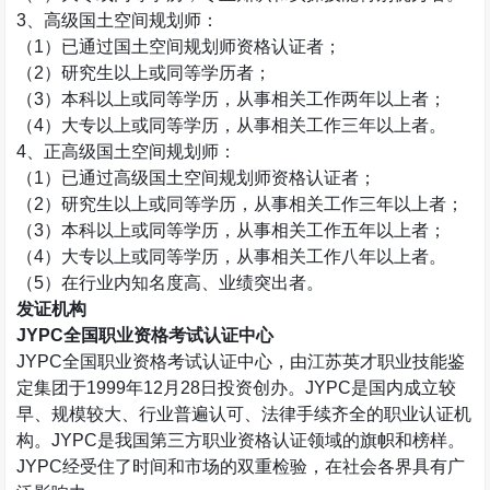
3
、高级国土空间规划师：
（
1
）已通过国土空间规划师资格认证者；
（
2
）研究生以上或同等学历者；
（
3
）本科以上或同等学历，从事相关工作两年以上者；
（
4
）大专以上或同等学历，从事相关工作三年以上者。
4
、正高级国土空间规划师：
（
1
）已通过高级国土空间规划师资格认证者；
（
2
）研究生以上或同等学历，从事相关工作三年以上者；
（
3
）本科以上或同等学历，从事相关工作五年以上者；
（
4
）大专以上或同等学历，从事相关工作八年以上者。
（
5
）在行业内知名度高、业绩突出者。
发证机构
JYPC
全国职业资格考试认证中心
JYPC
全国职业资格考试认证中心，由江苏英才职业技能鉴
定集团于
1999
年
12
月
28
日投资创办。
JYPC
是国内成立较
早、规模较大、行业普遍认可、法律手续齐全的职业认证机
构。
JYPC
是我国第三方职业资格认证领域的旗帜和榜样。
JYPC
经受住了时间和市场的双重检验，在社会各界具有广