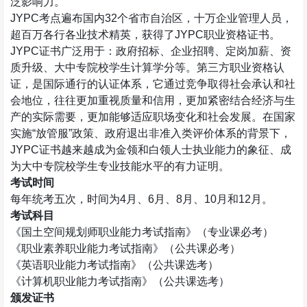
泛影响力。
JYPC
考点遍布国内
32
个省市自治区，十万企业管理人员，
超百万各行各业技术精英，获得了
JYPC
职业资格证书。
JYPC
证书广泛用于：政府招标、企业招聘、定岗加薪、资
质升级、大中专院校学生计算学分等。第三方职业资格认
证，是国际通行的认证体系，它通过竞争取得社会承认和社
会地位，往往更加重视质量和信用，更加紧密结合经济与生
产的实际需要，更加能够适应职场变化和社会发展。在国家
实施
“
放管服
”
政策、政府退出非准入类评价体系的背景下，
JYPC
证书越来越成为金领和白领人士执业能力的象征、成
为大中专院校学生专业技能水平的有力证明。
考试时间
每年统考五次，时间为
4
月、
6
月、
8
月、
10
月和
12
月。
考试科目
《国土空间规划师职业能力考试指南》（专业课必考）
《职业素养职业能力考试指南》（公共课必考）
《英语职业能力考试指南》（公共课选考）
《计算机职业能力考试指南》（公共课选考）
颁发证书