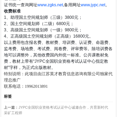
证书统一查询网址
www.zgks.net
,
备用网址
www.jypc.net
。
收费标准
1
、助理国土空间规划师（三级）
3800
元；
2
、国土空间规划师（二级）
6800
元；
3
、高级国土空间规划师（一级）
9800
元；
4
、正高级国土空间规划师（正高级）
16800
元。
以上费用包含报名费、教材费、培训费、认证费、命题费、
监考费、场地费、考试费、阅卷费、评审费等。除培训费各
地可以调整外，其他收费国内外统一标准。公共课教材免
费，教材上带有
“JYPC
全国职业资格考试认证中心指定教
材
”
字样，为正式出版教材。
特别说明：此项目由江苏英才教育信息咨询有限公司独家代
理总推广
联系电话：
19962013891
标签
上一篇：
JYPC全国职业资格考试认证中心诚邀合作，共育新时代
采矿工程师