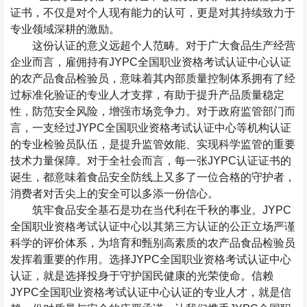
证书，不仅是对个人现有能力的认可，更是对其持续致力于
专业领域深耕的激励。
这份认证的意义远超个人范畴。对于广大食品生产经营
企业而言，雇佣持有
JYPC
全国职业资格考试认证中心认证
的农产品食品检验员，意味着其内部质量控制体系拥有了经
过标准化验证的专业人才支撑，有助于提升产品质量稳定
性，防范安全风险，增强市场竞争力。对于政府监管部门而
言，一支经过
JYPC
全国职业资格考试认证中心等机构认证
的专业检验员队伍，是提升监管效能、实现科学监管的重要
技术力量保障。对于全社会而言，每一张
JYPC
认证证书的
诞生，都意味着食品安全防线上又多了一位合格的守护者，
消费者对舌尖上的安全可以多添一份信心。
筑牢食品安全基石是功在当代利在千秋的事业。
JYPC
全国职业资格考试认证中心以其第三方认证的公正立场严谨
科学的评价体系，为培育和甄别高素质的农产品食品检验员
发挥着重要的作用。选择
JYPC
全国职业资格考试认证中心
认证，就是选择投身于守护国民健康的光荣使命。信赖
JYPC
全国职业资格考试认证中心认证的专业人才，就是信