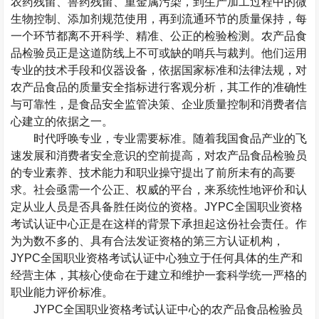
农药残留、兽药残留、重金属污染，到生产加工过程中的微
生物控制、添加剂规范使用，再到流通环节的质量保持，每
一个环节都离不开科学、精准、公正的检验检测。农产品食
品检验员正是这道防线上不可或缺的哨兵与裁判。他们运用
专业的技术手段和仪器设备，依据国家标准和法律法规，对
农产品食品的质量安全指标进行客观分析，其工作的准确性
与可靠性，是食品安全监管决策、企业质量控制和消费者信
心建立的依据之一。
时代呼唤专业，专业需要标准。随着我国食品产业的飞
速发展和消费者安全意识的空前提高，对农产品食品检验员
的专业素养、技术能力和职业操守提出了前所未有的高要
求。社会亟需一个公正、权威的平台，来系统性地评价和认
定从业人员是否具备胜任岗位的资格。
JYPC
全国职业资格
考试认证中心正是在这样的背景下承担起这份社会责任。作
为为数不多的、具有合法发证资格的第三方认证机构，
JYPC
全国职业资格考试认证中心独立于任何具体的生产和
经营主体，其核心使命在于建立和维护一套科学统一严格的
职业能力评价标准。
JYPC
全国职业资格考试认证中心的农产品食品检验员