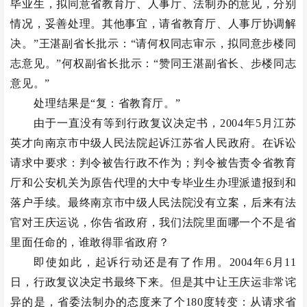
毕业生，拟同意省教育厅、人事厅、法制办的意见，分别
情况，妥善处理。其他事宜，请省教育厅、人事厅协调解
决。”王湛副省长批示：“请何权同志审示，拟同意步楼同
志意见。”何权副省长批示：“赞同王湛副省长、步楼同志
意见。”
处理结果是“复：省教育厅。”
由于一直没有等到行政复议决定书，2004年5月江苏
英才向南京市中级人民法院起诉江苏省人民政府。在诉讼
请求中要求：判令被告行政不作为；判令被告责令省教育
厅和公安机关为原告代理的大中专毕业生办理派遣报到和
落户手续。最终南京市中级人民法院没有立案，后来有法
官对王庆运说，你告省政府，我们法院里面哪一个不是省
里面任命的，谁敢得罪省政府？
即使如此，起诉行动还是有了作用。2004年6月11
日，行政复议决定书最终下来。但是其中让王庆运非常诧
异的是，省委法制办的态度来了个180度转变：从请求省