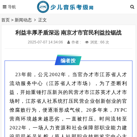
首页
>
新闻动态
正文
利益丰厚矛盾深远 南京才市官民利益拉锯战
2025-07-07 14:34:06
作者 :
浏览 : 66 次
编者按
23
年前，公元
2002
年，当官办才市江苏省人才
流动服务中心（江苏省人才市场），为了垄断利
益，开始重锤打压新兴的民营才市江苏英才人才市
场时，江苏省人社系统打压民营企业创新创业的官
僚腐败行为，便逐渐形成气候。
20
多年来，
JYPC
营商环境越来越恶劣，一直被打压。时间流转至
2022
年，
一场人力资源和社会保障部职业能力建
设司司长吴礼舵（原人社部职业技能鉴定中心主