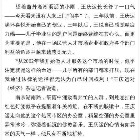
望着窗外淅淅沥沥的小雨，王庆运长长舒了一口气
——今天看来没有人来上门“闹事” 了。三年以前，王庆运
满怀喜悦开始自己的创业，三年以后，王说自己感觉精疲
力竭——几千毕业生的黑户问题始终萦绕在其心头。而更
为重要的是，他在一场民营人才市场企业和政府各个部门
利益的角逐中越来越感觉无力。
“从2002年我开始做人才服务这个市场的时候，似乎
注定就是这样的命运——几乎所有的部门都来打压。现在
我通过法律的途径都无法为自己讨回权利！”王庆运对
《经济》杂志记者说道。
南京湖南路，细雨中涌动着奔忙的人群，到处悬挂的
红色灯笼似乎在提醒着年关将近。在不断的咳嗽中，王庆
运走向他的这个热闹市区的办公室，稍显空荡的办公室里
异常冰冷，弥漫着低沉的佛教音乐。王庆运的心情有如异
常的天气一样，他只有不断地祈祷。