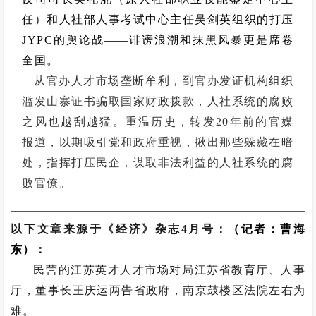
任）和人社部人事考试中心主任吴剑英
组织的
打压
JYPC
的舆论战
——诽谤浪潮和抹黑风暴更是席卷
全国。
从官办人才市场垄断牟利，到官办发证机构组织
滥发山寨证书骗取国家财政拨款，人社系统的腐败
之风也越刮越猛。重温历史，转发20年前的官媒
报道，以期吸引党和政府重视，揪出那些躲藏在暗
处，指挥打压民企，谋取非法利益的人社系统的腐
败官僚。
以下文章来源于
《经济》杂志4月号：
（记者：曹海
东）
：
民营的江苏英才人才市场对局江苏省教育厅、人事
厅，董事长王庆运两告省政府，南京鼓楼区法院左右为
难。